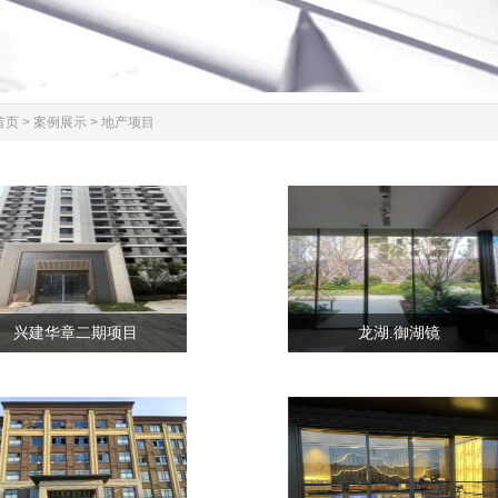
首页
>
案例展示
>
地产项目
兴建华章二期项目
龙湖.御湖镜