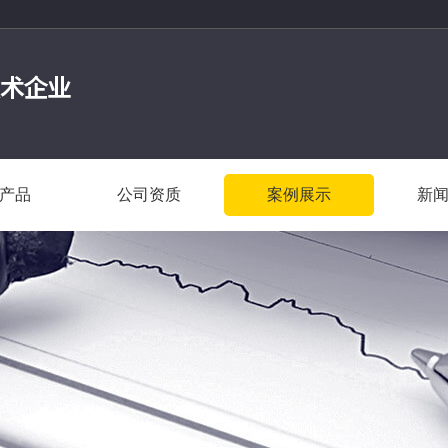
产品
公司资质
案例展示
新
产品
公司资质
案例展示
新