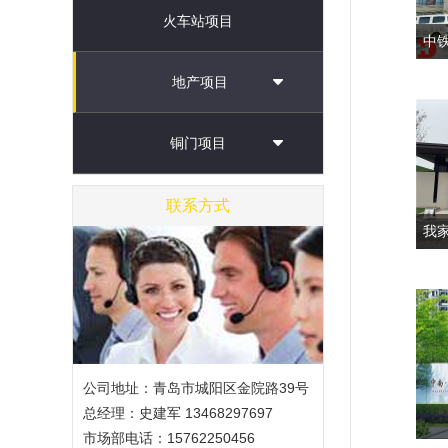
火车站项目
中铁
地产项目
铜门项目
联系方式
我
公司地址：青岛市城阳区金院路39号
总经理：史建军 13468297697
市场部电话：15762250456