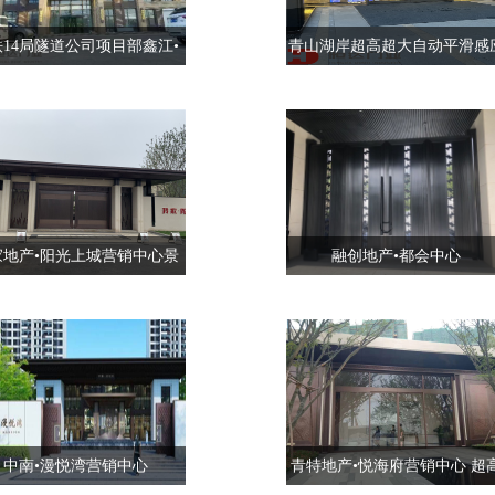
14局隧道公司项目部鑫江•
青山湖岸超高超大自动平滑感
桂花园感应门
门完美交付
1
家地产•阳光上城营销中心景
融创地产•都会中心
观自动大门
中南•漫悦湾营销中心
青特地产•悦海府营销中心 超