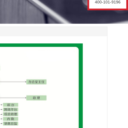
400-101-9196