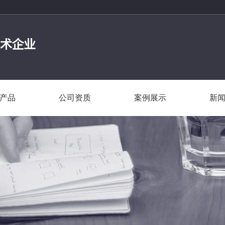
产品
公司资质
案例展示
新
产品
公司资质
案例展示
新