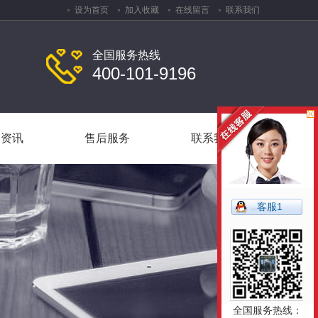
设为首页
加入收藏
在线留言
联系我们
全国服务热线
400-101-9196
闻资讯
售后服务
联系我们
闻资讯
售后服务
联系我们
客服1
全国服务热线：